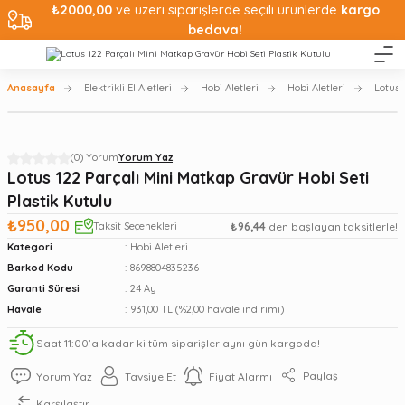
₺2000,00
ve üzeri siparişlerde seçili ürünlerde
kargo
bedava!
Anasayfa
Elektrikli El Aletleri
Hobi Aletleri
Hobi Aletleri
Lotus 
(0) Yorum
Yorum Yaz
Lotus 122 Parçalı Mini Matkap Gravür Hobi Seti
Plastik Kutulu
₺950,00
Taksit Seçenekleri
₺96,44
den başlayan taksitlerle!
Kategori
Hobi Aletleri
Barkod Kodu
8698804835236
Garanti Süresi
24 Ay
Havale
931,00 TL (%2,00 havale indirimi)
Saat 11:00’a kadar ki tüm siparişler aynı gün kargoda!
Paylaş
Yorum Yaz
Tavsiye Et
Fiyat Alarmı
Karşılaştır