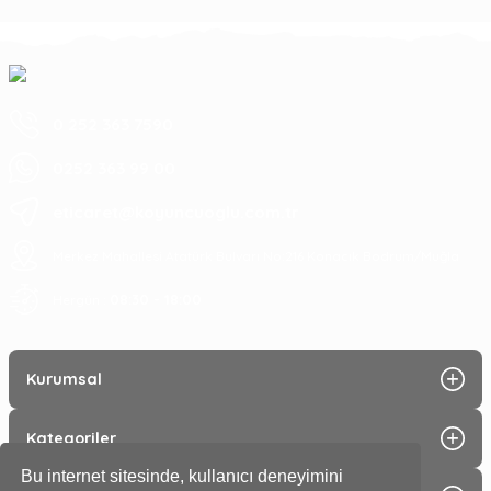
0 252 363 7590
0252 363 99 00
eticaret@koyuncuoglu.com.tr
Merkez Mahallesi Atatürk Bulvarı No:216 Konacık Bodrum/Muğla
08:30 - 18:00
Hergün :
Kurumsal
Kategoriler
Bu internet sitesinde, kullanıcı deneyimini