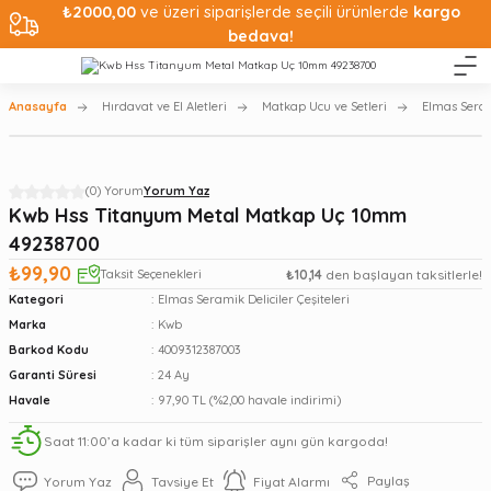
₺2000,00
ve üzeri siparişlerde seçili ürünlerde
kargo
bedava!
Anasayfa
Hırdavat ve El Aletleri
Matkap Ucu ve Setleri
Elmas Serami
(0) Yorum
Yorum Yaz
Kwb Hss Titanyum Metal Matkap Uç 10mm
49238700
₺99,90
Taksit Seçenekleri
₺10,14
den başlayan taksitlerle!
Kategori
Elmas Seramik Deliciler Çeşiteleri
Marka
Kwb
Barkod Kodu
4009312387003
Garanti Süresi
24 Ay
Havale
97,90 TL (%2,00 havale indirimi)
Saat 11:00’a kadar ki tüm siparişler aynı gün kargoda!
Paylaş
Yorum Yaz
Tavsiye Et
Fiyat Alarmı