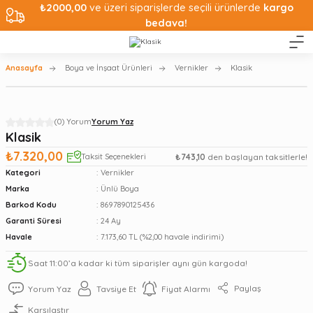
₺2000,00
ve üzeri siparişlerde seçili ürünlerde
kargo
bedava!
Anasayfa
Boya ve İnşaat Ürünleri
Vernikler
Klasik
(0) Yorum
Yorum Yaz
Klasik
₺7.320,00
Taksit Seçenekleri
₺743,10
den başlayan taksitlerle!
Kategori
Vernikler
Marka
Ünlü Boya
Barkod Kodu
8697890125436
Garanti Süresi
24 Ay
Havale
7.173,60 TL (%2,00 havale indirimi)
Saat 11:00’a kadar ki tüm siparişler aynı gün kargoda!
Paylaş
Yorum Yaz
Tavsiye Et
Fiyat Alarmı
Karşılaştır