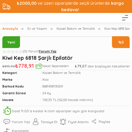
₺2000,00
ve üzeri siparişlerde seçili ürünlerde
kargo
bedava!
Anasayfa
Ev ve Yaşam
Kişisel Bakım ve Temizlik
Kiwi Kep 6818 Şarjl
Yeni
%5
(0) Yorum
Yorum Yaz
Kiwi Kep 6818 Şarjlı Epilatör
₺778,91
₺819,90
Taksit Seçenekleri
₺79,07
den başlayan taksitlerle!
Kategori
Kişisel Bakım ve Temizlik
Marka
Kiwi
Barkod Kodu
8681438113009
Garanti Süresi
24 Ay
Havale
763,33 TL (%2,00 havale indirimi)
Saat 11:00’a kadar ki tüm siparişler aynı gün kargoda!
Paylaş
Yorum Yaz
Tavsiye Et
Fiyat Alarmı
Karşılaştır