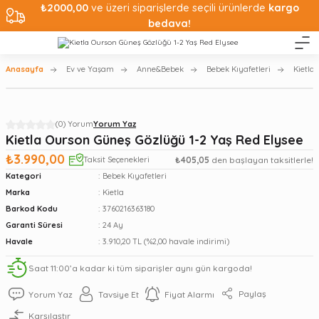
₺2000,00
ve üzeri siparişlerde seçili ürünlerde
kargo
bedava!
Anasayfa
Ev ve Yaşam
Anne&Bebek
Bebek Kıyafetleri
Kietla
(0) Yorum
Yorum Yaz
Kietla Ourson Güneş Gözlüğü 1-2 Yaş Red Elysee
₺3.990,00
Taksit Seçenekleri
₺405,05
den başlayan taksitlerle!
Kategori
Bebek Kıyafetleri
Marka
Kietla
Barkod Kodu
3760216363180
Garanti Süresi
24 Ay
Havale
3.910,20 TL (%2,00 havale indirimi)
Saat 11:00’a kadar ki tüm siparişler aynı gün kargoda!
Paylaş
Yorum Yaz
Tavsiye Et
Fiyat Alarmı
Karşılaştır