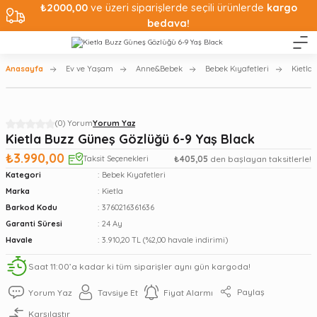
₺2000,00
ve üzeri siparişlerde seçili ürünlerde
kargo
bedava!
Anasayfa
Ev ve Yaşam
Anne&Bebek
Bebek Kıyafetleri
Kietla
(0) Yorum
Yorum Yaz
Kietla Buzz Güneş Gözlüğü 6-9 Yaş Black
₺3.990,00
Taksit Seçenekleri
₺405,05
den başlayan taksitlerle!
Kategori
Bebek Kıyafetleri
Marka
Kietla
Barkod Kodu
3760216361636
Garanti Süresi
24 Ay
Havale
3.910,20 TL (%2,00 havale indirimi)
Saat 11:00’a kadar ki tüm siparişler aynı gün kargoda!
Paylaş
Yorum Yaz
Tavsiye Et
Fiyat Alarmı
Karşılaştır