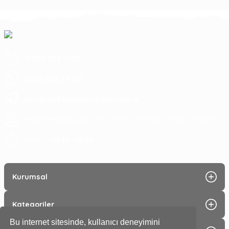
0 252 363 7590
0252 363 99 00
eticaret@koyuncuoglu.com.tr
Merkez Mahallesi Atatürk Bulvarı No:216 Konacık Bodrum/Muğla
08:30 - 18:00
Hergün :
Kurumsal
Kategoriler
Bu internet sitesinde, kullanıcı deneyimini