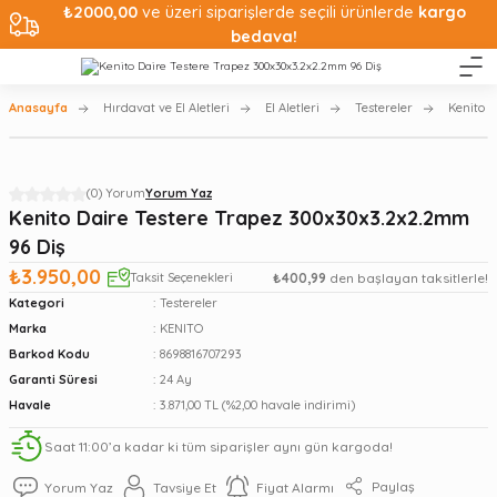
₺2000,00
ve üzeri siparişlerde seçili ürünlerde
kargo
bedava!
Anasayfa
Hırdavat ve El Aletleri
El Aletleri
Testereler
Kenito D
(0) Yorum
Yorum Yaz
Kenito Daire Testere Trapez 300x30x3.2x2.2mm
96 Diş
₺3.950,00
Taksit Seçenekleri
₺400,99
den başlayan taksitlerle!
Kategori
Testereler
Marka
KENITO
Barkod Kodu
8698816707293
Garanti Süresi
24 Ay
Havale
3.871,00 TL (%2,00 havale indirimi)
Saat 11:00’a kadar ki tüm siparişler aynı gün kargoda!
Paylaş
Yorum Yaz
Tavsiye Et
Fiyat Alarmı