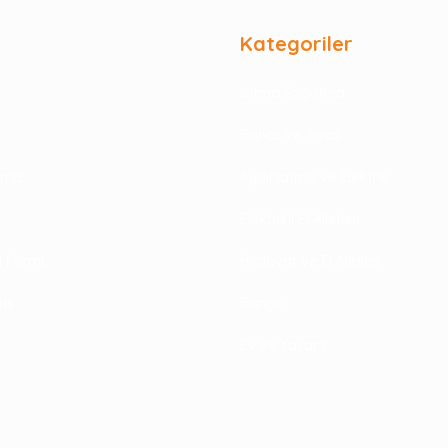
Kategoriler
Isıtma Soğutma
Bahçe ve Teras
rimiz
Aydınlatma ve Elektrik
Elektrikli El Alletleri
im Formu
Hırdavat ve El Aletleri
riş
Banyo
Ev ve Yaşam