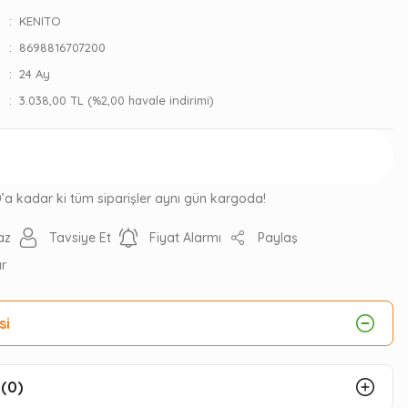
KENITO
8698816707200
24 Ay
3.038,00 TL (%2,00 havale indirimi)
Gelince Haber Ver
0’a kadar ki tüm siparişler aynı gün kargoda!
az
Tavsiye Et
Fiyat Alarmı
Paylaş
ır
si
(0)