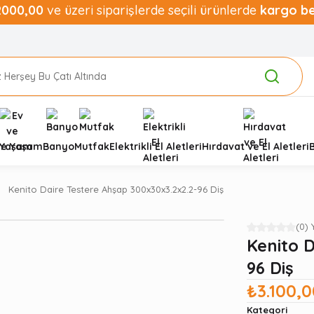
2000,00
ve üzeri siparişlerde seçili ürünlerde
kargo b
ve Yaşam
Banyo
Mutfak
Elektrikli El Aletleri
Hırdavat ve El Aletleri
Kenito Daire Testere Ahşap 300x30x3.2x2.2-96 Diş
(0)
Kenito 
96 Diş
₺3.100,0
Kategori