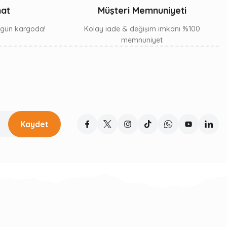
mat
Müşteri Memnuniyeti
ı gün kargoda!
Kolay iade & değişim imkanı %100
memnuniyet
Kaydet