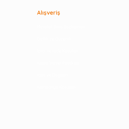
Alışveriş
Mesafeli Satış Sözleşmesi
Gizlilik ve Güvenlik
İptal ve İade Koşulları
Kişisel Veriler Politikası
İade ve Değişim
Kampanya Koşulları