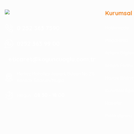
Kurumsal
0 252 363 7590
Hakkımızda
Mağazamız
0252 363 99 00
İletişim Bilgile
eticaret@koyuncuoglu.com.tr
İletişim Formu
Merkez Mahallesi Atatürk Bulvarı No:216
Havale Bildir
Konacık Bodrum/Muğla
Kurumsal Sipa
08:30 - 18:00
Hergün :
Haberler
Politikalarımız