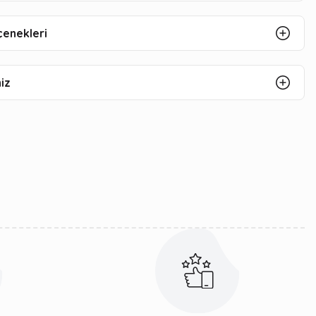
çenekleri
iz