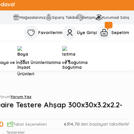
edava!
Mağazalarımız
Sipariş Takibi
İletişim
Kurumsal Satış
Favorilerim
Üye Girişi
Sepetim
Boya ve İnşaat Ürünleri
Isıtma ve Soğutma
 Yorum
Yorum Yaz
Daire Testere Ahşap 300x30x3.2x2.2-
0
₺314,70
den başlayan taksitlerle!
Taksit Seçenekleri
Testereler