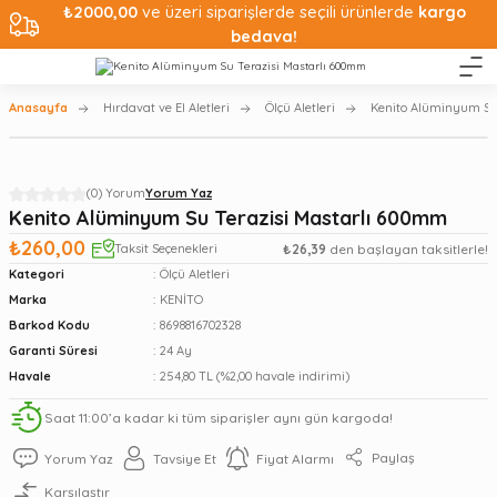
₺2000,00
ve üzeri siparişlerde seçili ürünlerde
kargo
bedava!
Anasayfa
Hırdavat ve El Aletleri
Ölçü Aletleri
Kenito Alüminyum Su
(0) Yorum
Yorum Yaz
Kenito Alüminyum Su Terazisi Mastarlı 600mm
₺260,00
Taksit Seçenekleri
₺26,39
den başlayan taksitlerle!
Kategori
Ölçü Aletleri
Marka
KENİTO
Barkod Kodu
8698816702328
Garanti Süresi
24 Ay
Havale
254,80 TL (%2,00 havale indirimi)
Saat 11:00’a kadar ki tüm siparişler aynı gün kargoda!
Paylaş
Yorum Yaz
Tavsiye Et
Fiyat Alarmı
Karşılaştır