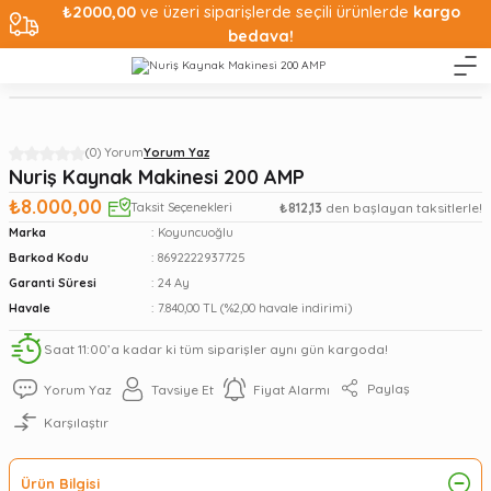
₺2000,00
ve üzeri siparişlerde seçili ürünlerde
kargo
bedava!
(0) Yorum
Yorum Yaz
Nuriş Kaynak Makinesi 200 AMP
₺8.000,00
Taksit Seçenekleri
₺812,13
den başlayan taksitlerle!
Marka
Koyuncuoğlu
Barkod Kodu
8692222937725
Garanti Süresi
24 Ay
Havale
7.840,00 TL (%2,00 havale indirimi)
Saat 11:00’a kadar ki tüm siparişler aynı gün kargoda!
Paylaş
Yorum Yaz
Tavsiye Et
Fiyat Alarmı
Karşılaştır
Ürün Bilgisi