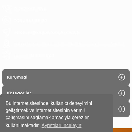
0 252 363 7590
0252 363 99 00
eticaret@koyuncuoglu.com.tr
Merkez Mahallesi Atatürk Bulvarı No:216 Konacık Bodrum/Muğla
08:30 - 18:00
Hergün :
Kurumsal
Kategoriler
Bu internet sitesinde, kullanıcı deneyimini
Alışveriş
geliştirmek ve internet sitesinin verimli
çalışmasını sağlamak amacıyla çerezler
kullanılmaktadır.
Ayrıntıları inceleyin