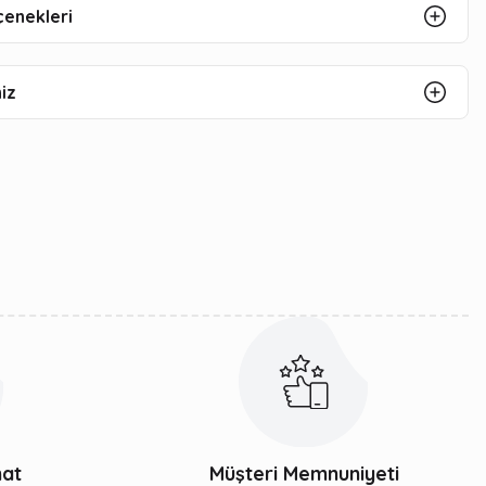
çenekleri
iz
mat
Müşteri Memnuniyeti