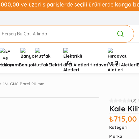
2000,00
ve üzeri siparişlerde seçili ürünlerde
kargo b
ve Yaşam
Banyo
Mutfak
Elektrikli El Aletleri
Hırdavat ve El Aletleri
lit 164 GNC Barel 90 mm
(0)
Kale Kil
₺715,00
Kategori
Marka