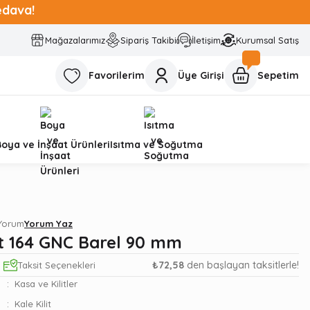
edava!
Mağazalarımız
Sipariş Takibi
İletişim
Kurumsal Satış
Favorilerim
Üye Girişi
Sepetim
Boya ve İnşaat Ürünleri
Isıtma ve Soğutma
 Yorum
Yorum Yaz
it 164 GNC Barel 90 mm
₺72,58
den başlayan taksitlerle!
Taksit Seçenekleri
Kasa ve Kilitler
Kale Kilit