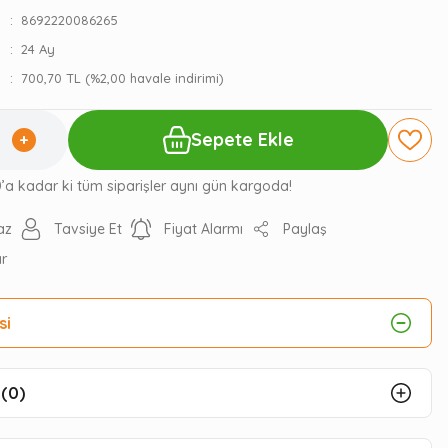
8692220086265
24 Ay
700,70 TL (%2,00 havale indirimi)
Sepete Ekle
0’a kadar ki tüm siparişler aynı gün kargoda!
az
Tavsiye Et
Fiyat Alarmı
Paylaş
ır
si
(0)