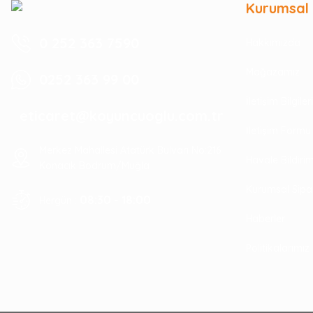
Kurumsal
0 252 363 7590
Hakkımızda
Mağazamız
0252 363 99 00
İletişim Bilgile
eticaret@koyuncuoglu.com.tr
İletişim Formu
Merkez Mahallesi Atatürk Bulvarı No:216
Havale Bildir
Konacık Bodrum/Muğla
Kurumsal Sipa
08:30 - 18:00
Hergün :
Haberler
Politikalarımız