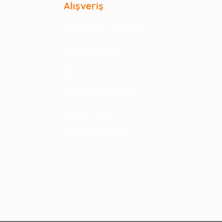
Alışveriş
Mesafeli Satış Sözleşmesi
Gizlilik ve Güvenlik
İptal ve İade Koşulları
Kişisel Veriler Politikası
İade ve Değişim
Kampanya Koşulları