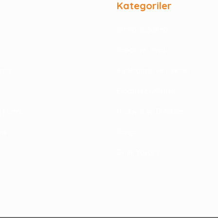
Kategoriler
Isıtma Soğutma
Bahçe ve Teras
rimiz
Aydınlatma ve Elektrik
Elektrikli El Alletleri
im Formu
Hırdavat ve El Aletleri
riş
Banyo
Ev ve Yaşam