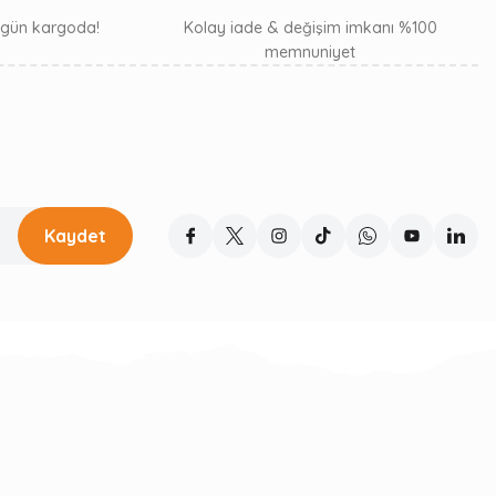
ı gün kargoda!
Kolay iade & değişim imkanı %100
memnuniyet
Kaydet