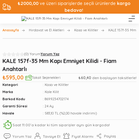
₺2000,00
ve üzeri siparişlerde seçili ürünlerde
kargo
bedava!
Anasayfa
Hırdavat ve El Aletleri
Kasa ve Kilitler
KALE 157f-35 Mm Ka
(0) Yorum
Yorum Yaz
KALE 157f-35 Mm Kapı Emniyet Kilidi - Fiam
Anahtarlı
₺595,00
Taksit Seçenekleri
₺60,40
den başlayan taksitlerle!
Kategori
Kasa ve Kilitler
Marka
Kale Kilit
Barkod Kodu
8699234702174
Garanti Süresi
24 Ay
Havale
583,10 TL (%2,00 havale indirimi)
Saat 11:00’a kadar ki tüm siparişler aynı gün kargoda!
Paylaş
Yorum Yaz
Tavsiye Et
Fiyat Alarmı