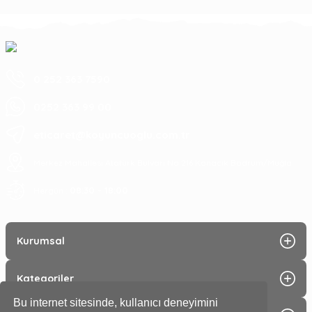
0 252 363 7590
0252 363 99 00
eticaret@koyuncuoglu.com.tr
Merkez Mahallesi Atatürk Bulvarı No:216 Konacık Bodrum/Muğla
08:30 - 18:00
Hergün :
Kurumsal
Kategoriler
Bu internet sitesinde, kullanıcı deneyimini