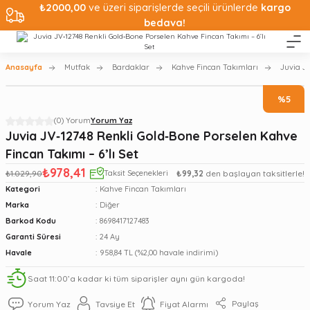
₺2000,00
ve üzeri siparişlerde seçili ürünlerde
kargo
bedava!
Anasayfa
Mutfak
Bardaklar
Kahve Fincan Takımları
Juvia JV
%5
(0) Yorum
Yorum Yaz
Juvia JV‑12748 Renkli Gold‑Bone Porselen Kahve
Fincan Takımı – 6’lı Set
₺978,41
₺1.029,90
Taksit Seçenekleri
₺99,32
den başlayan taksitlerle!
Kategori
Kahve Fincan Takımları
Marka
Diğer
Barkod Kodu
8698417127483
Garanti Süresi
24 Ay
Havale
958,84 TL (%2,00 havale indirimi)
Saat 11:00’a kadar ki tüm siparişler aynı gün kargoda!
Paylaş
Yorum Yaz
Tavsiye Et
Fiyat Alarmı