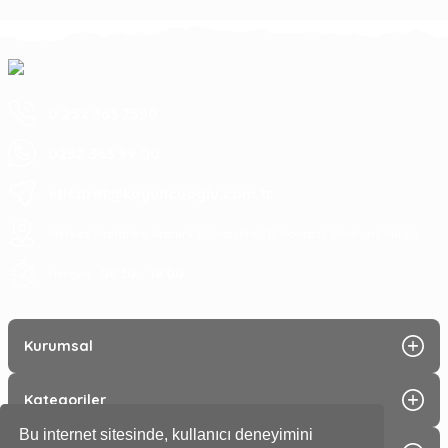
0 252 363 7590
0252 363 99 00
eticaret@koyuncuoglu.com.tr
Merkez Mahallesi Atatürk Bulvarı No:216 Konacık Bodrum/Muğla
08:30 - 18:00
Hergün :
Kurumsal
Kategoriler
Bu internet sitesinde, kullanıcı deneyimini