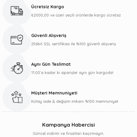
Ücretsiz Kargo
₺11.999,00
₺2000,00 ve üzeri seçili ürünlerde kargo ücretsiz
₺11.399,05
Güvenli Alışveriş
256bit SSL sertifikası ile %100 güvenli alışveriş
Sepete Ekle
Flamingueo
Aynı Gün Teslimat
Flamingueo ELI 10 Litre Taşınabilir Kozmetik Mini Buzdolabı - GRIMMY
11:00’a kadar ki siparişler aynı gün kargoda!
₺10.999,00
₺10.449,05
Müşteri Memnuniyeti
Kolay iade & değişim imkanı %100 memnuniyet
Stokta Yok
Kampanya Habercisi
Güncel indirim ve fırsatları kaçırmayın.