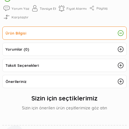
Paylaş
Yorum Yaz
Tavsiye Et
Fiyat Alarmı
Karşılaştır
Ürün Bilgisi
Yorumlar (0)
Taksit Seçenekleri
Önerileriniz
Sizin için seçtiklerimiz
Sizin için önerilen ürün çeşitlerimize göz atın
Flamingueo
Aynalı Kozmetik Mini Buzdolabı 10 Litre - Flaminguoe | Kompakt ve Şık Güzell