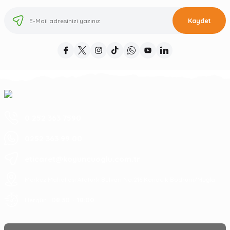
Kaydet
0 252 363 7590
0252 363 99 00
eticaret@koyuncuoglu.com.tr
Merkez Mahallesi Atatürk Bulvarı No:216 Konacık Bodrum/Muğla
08:30 - 18:00
Hergün :