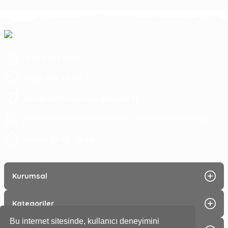
0 252 363 7590
0252 363 99 00
eticaret@koyuncuoglu.com.tr
Merkez Mahallesi Atatürk Bulvarı No:216 Konacık Bodrum/Muğla
08:30 - 18:00
Hergün :
Kurumsal
Kategoriler
Bu internet sitesinde, kullanıcı deneyimini