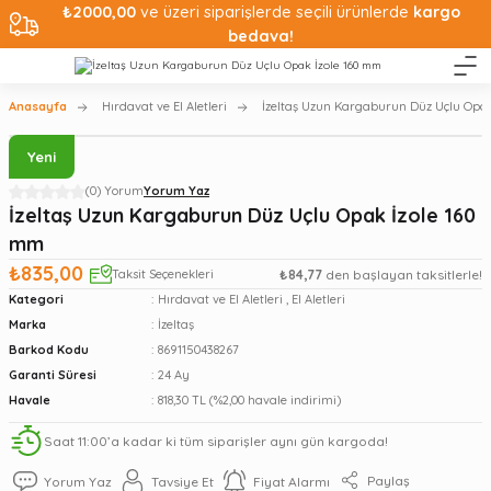
₺2000,00
ve üzeri siparişlerde seçili ürünlerde
kargo
bedava!
Anasayfa
Hırdavat ve El Aletleri
İzeltaş Uzun Kargaburun Düz Uçlu Opak
Yeni
(0) Yorum
Yorum Yaz
İzeltaş Uzun Kargaburun Düz Uçlu Opak İzole 160
mm
₺835,00
Taksit Seçenekleri
₺84,77
den başlayan taksitlerle!
Kategori
Hırdavat ve El Aletleri
,
El Aletleri
Marka
İzeltaş
Barkod Kodu
8691150438267
Garanti Süresi
24 Ay
Havale
818,30 TL (%2,00 havale indirimi)
Saat 11:00’a kadar ki tüm siparişler aynı gün kargoda!
Paylaş
Yorum Yaz
Tavsiye Et
Fiyat Alarmı