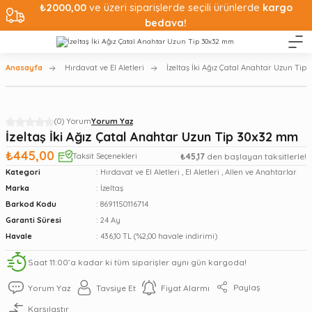
₺2000,00
ve üzeri siparişlerde seçili ürünlerde
kargo
bedava!
Anasayfa
Hırdavat ve El Aletleri
İzeltaş İki Ağız Çatal Anahtar Uzun Ti
(0) Yorum
Yorum Yaz
İzeltaş İki Ağız Çatal Anahtar Uzun Tip 30x32 mm
₺445,00
Taksit Seçenekleri
₺45,17
den başlayan taksitlerle!
Kategori
Hırdavat ve El Aletleri
,
El Aletleri
,
Allen ve Anahtarlar
Marka
İzeltaş
Barkod Kodu
8691150116714
Garanti Süresi
24 Ay
Havale
436,10 TL (%2,00 havale indirimi)
Saat 11:00’a kadar ki tüm siparişler aynı gün kargoda!
Paylaş
Yorum Yaz
Tavsiye Et
Fiyat Alarmı
Karşılaştır