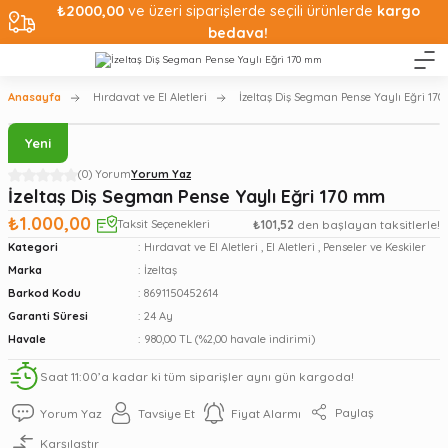
₺2000,00
ve üzeri siparişlerde seçili ürünlerde
kargo
bedava!
Anasayfa
Hırdavat ve El Aletleri
İzeltaş Diş Segman Pense Yaylı Eğri 17
Yeni
(0) Yorum
Yorum Yaz
İzeltaş Diş Segman Pense Yaylı Eğri 170 mm
₺1.000,00
Taksit Seçenekleri
₺101,52
den başlayan taksitlerle!
Kategori
Hırdavat ve El Aletleri
,
El Aletleri
,
Penseler ve Keskiler
Marka
İzeltaş
Barkod Kodu
8691150452614
Garanti Süresi
24 Ay
Havale
980,00 TL (%2,00 havale indirimi)
Saat 11:00’a kadar ki tüm siparişler aynı gün kargoda!
Paylaş
Yorum Yaz
Tavsiye Et
Fiyat Alarmı
Karşılaştır