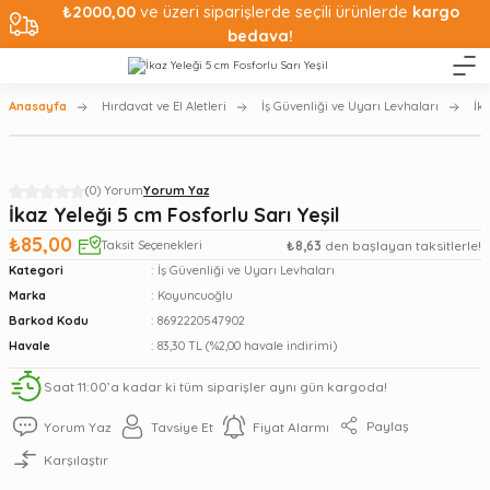
₺2000,00
ve üzeri siparişlerde seçili ürünlerde
kargo
bedava!
Anasayfa
Hırdavat ve El Aletleri
İş Güvenliği ve Uyarı Levhaları
İk
(0) Yorum
Yorum Yaz
İkaz Yeleği 5 cm Fosforlu Sarı Yeşil
₺85,00
Taksit Seçenekleri
₺8,63
den başlayan taksitlerle!
Kategori
İş Güvenliği ve Uyarı Levhaları
Marka
Koyuncuoğlu
Barkod Kodu
8692220547902
Havale
83,30 TL (%2,00 havale indirimi)
Saat 11:00’a kadar ki tüm siparişler aynı gün kargoda!
Paylaş
Yorum Yaz
Tavsiye Et
Fiyat Alarmı
Karşılaştır