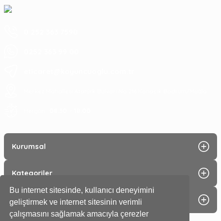
0 252 363 7590
0252 363 99 00
eticaret@koyuncuoglu.com.tr
Merkez Mahallesi Atatürk Bulvarı No:216 Konacık Bodrum/Muğla
08:30 - 18:00
Hergün :
Kurumsal
Kategoriler
Bu internet sitesinde, kullanıcı deneyimini
Alışveriş
geliştirmek ve internet sitesinin verimli
çalışmasını sağlamak amacıyla çerezler