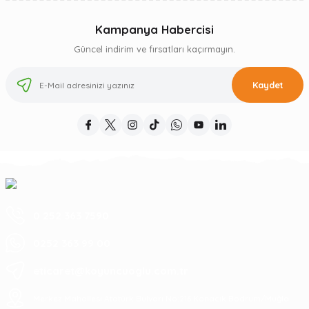
Kampanya Habercisi
Güncel indirim ve fırsatları kaçırmayın.
Kaydet
0 252 363 7590
0252 363 99 00
eticaret@koyuncuoglu.com.tr
Merkez Mahallesi Atatürk Bulvarı No:216 Konacık Bodrum/Muğla