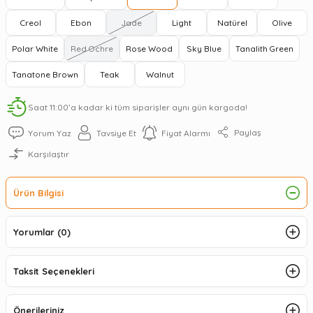
Creol
Ebon
Jade
Light
Natürel
Olive
Polar White
Red Ochre
Rose Wood
Sky Blue
Tanalith Green
Tanatone Brown
Teak
Walnut
Saat 11:00’a kadar ki tüm siparişler aynı gün kargoda!
Paylaş
Yorum Yaz
Tavsiye Et
Fiyat Alarmı
Karşılaştır
Ürün Bilgisi
Yorumlar (0)
Taksit Seçenekleri
Önerileriniz