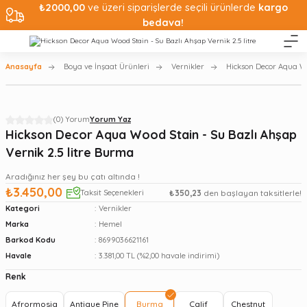
₺2000,00
ve üzeri siparişlerde seçili ürünlerde
kargo
bedava!
Anasayfa
Boya ve İnşaat Ürünleri
Vernikler
Hickson Decor Aqua Wo
(0) Yorum
Yorum Yaz
Hickson Decor Aqua Wood Stain - Su Bazlı Ahşap
Vernik 2.5 litre Burma
Aradığınız her şey bu çatı altında !
₺3.450,00
Taksit Seçenekleri
₺350,23
den başlayan taksitlerle!
Kategori
Vernikler
Marka
Hemel
Barkod Kodu
8699036621161
Havale
3.381,00 TL (%2,00 havale indirimi)
Renk
Afrormosia
Antique Pine
Burma
Calif
Chestnut