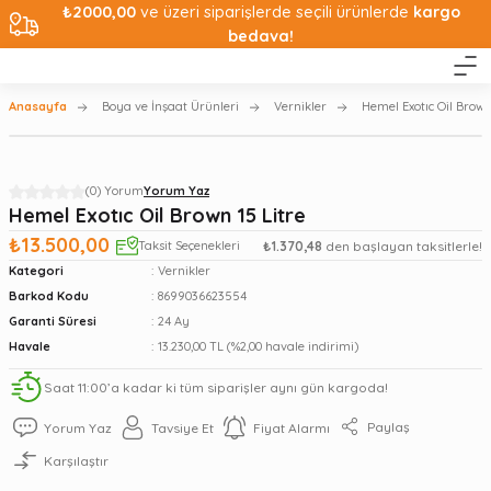
₺2000,00
ve üzeri siparişlerde seçili ürünlerde
kargo
bedava!
Anasayfa
Boya ve İnşaat Ürünleri
Vernikler
Hemel Exotıc Oil Brown
(0) Yorum
Yorum Yaz
Hemel Exotıc Oil Brown 15 Litre
₺13.500,00
Taksit Seçenekleri
₺1.370,48
den başlayan taksitlerle!
Kategori
Vernikler
Barkod Kodu
8699036623554
Garanti Süresi
24 Ay
Havale
13.230,00 TL (%2,00 havale indirimi)
Saat 11:00’a kadar ki tüm siparişler aynı gün kargoda!
Paylaş
Yorum Yaz
Tavsiye Et
Fiyat Alarmı
Karşılaştır