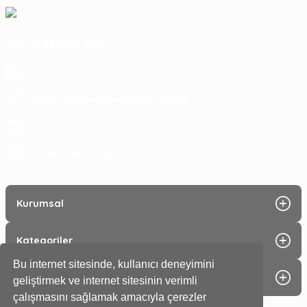
0 252 363 7590
0252 363 99 00
eticaret@koyuncuoglu.com.tr
Merkez Mahallesi Atatürk Bulvarı No:216 Konacık Bodrum/Muğla
08:30 - 18:00
Hergün :
Kurumsal
Kategoriler
Bu internet sitesinde, kullanıcı deneyimini
Alışveriş
geliştirmek ve internet sitesinin verimli
çalışmasını sağlamak amacıyla çerezler