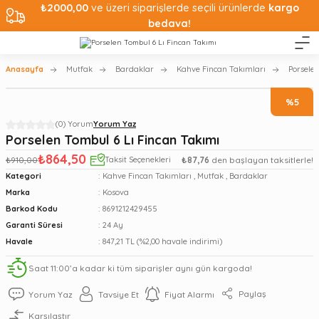
₺2000,00
ve üzeri siparişlerde seçili ürünlerde
kargo
bedava!
Anasayfa
Mutfak
Bardaklar
Kahve Fincan Takımları
Porsele
%5
(0) Yorum
Yorum Yaz
Porselen Tombul 6 Lı Fincan Takımı
₺864,50
₺910,00
Taksit Seçenekleri
₺87,76
den başlayan taksitlerle!
Kategori
Kahve Fincan Takımları
,
Mutfak
,
Bardaklar
Marka
Kosova
Barkod Kodu
8691212429455
Garanti Süresi
24 Ay
Havale
847,21 TL (%2,00 havale indirimi)
Saat 11:00’a kadar ki tüm siparişler aynı gün kargoda!
Paylaş
Yorum Yaz
Tavsiye Et
Fiyat Alarmı
Karşılaştır