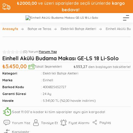
₺2000,00
ve üzeri siparişlerde seçili ürünlerde
kargo
bedava!
Anasayfa
Bahçe ve Teras
Elektrikli Bahçe Aletleri
Einhell Akülü Bu
(0) Yorum
Yorum Yaz
Einhell Akülü Budama Makası GE-LS 18 Li-Solo
₺5.450,00
Taksit Seçenekleri
₺553,27
den başlayan taksitlerle!
Kategori
Elektrikli Bahçe Aletleri
Marka
Einhell
Barkod Kodu
4006825652727
Garanti Süresi
24 Ay
Havale
5.341,00 TL (%2,00 havale indirimi)
Saat 11:00’a kadar ki tüm siparişler aynı gün kargoda!
Paylaş
Yorum Yaz
Tavsiye Et
Fiyat Alarmı
Karşılaştır