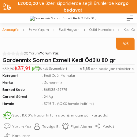
₺2000,00
ve üzeri siparişlerde seçili ürünlerde
kargo
bedava!
Anasayfa
Ev ve Yaşam
Evcil Hayvan
Ödül Mamaları
Kedi Öd
%5
(0) Yorum
Yorum Yaz
Gardenmix Somon Ezmeli Kedi Ödülü 80 gr
₺37,91
₺39,90
Taksit Seçenekleri
₺3,85
den başlayan taksitlerle!
Kategori
Kedi Ödül Mamaları
Marka
Gardenmix
Barkod Kodu
8681085429775
Garanti Süresi
24 Ay
Havale
37,15 TL (%2,00 havale indirimi)
Saat 11:00’a kadar ki tüm siparişler aynı gün kargoda!
Paylaş
Yorum Yaz
Tavsiye Et
Fiyat Alarmı
Karşılaştır