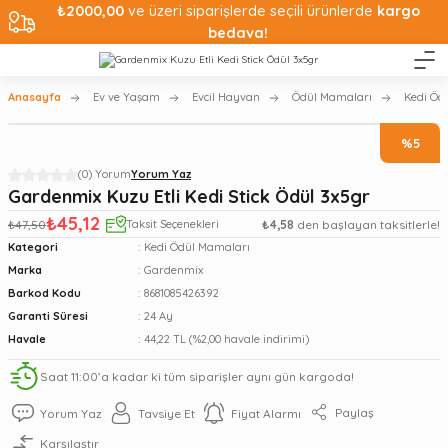
₺2000,00
ve üzeri siparişlerde seçili ürünlerde
kargo
bedava!
Anasayfa
Ev ve Yaşam
Evcil Hayvan
Ödül Mamaları
Kedi Öd
%5
(0) Yorum
Yorum Yaz
Gardenmix Kuzu Etli Kedi Stick Ödül 3x5gr
₺45,12
₺47,50
Taksit Seçenekleri
₺4,58
den başlayan taksitlerle!
Kategori
Kedi Ödül Mamaları
Marka
Gardenmix
Barkod Kodu
8681085426392
Garanti Süresi
24 Ay
Havale
44,22 TL (%2,00 havale indirimi)
Saat 11:00’a kadar ki tüm siparişler aynı gün kargoda!
Paylaş
Yorum Yaz
Tavsiye Et
Fiyat Alarmı
Karşılaştır