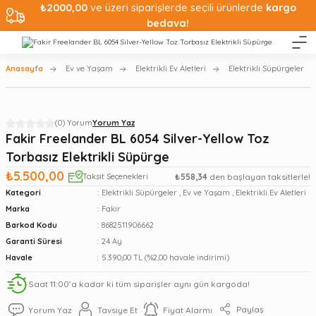
₺2000,00
ve üzeri siparişlerde seçili ürünlerde
kargo
bedava!
Anasayfa
Ev ve Yaşam
Elektrikli Ev Aletleri
Elektrikli Süpürgeler
(0) Yorum
Yorum Yaz
Fakir Freelander BL 6054 Silver-Yellow Toz
Torbasız Elektrikli Süpürge
₺5.500,00
Taksit Seçenekleri
₺558,34
den başlayan taksitlerle!
Kategori
Elektrikli Süpürgeler
,
Ev ve Yaşam
,
Elektrikli Ev Aletleri
Marka
Fakir
Barkod Kodu
8682511906662
Garanti Süresi
24 Ay
Havale
5.390,00 TL (%2,00 havale indirimi)
Saat 11:00’a kadar ki tüm siparişler aynı gün kargoda!
Paylaş
Yorum Yaz
Tavsiye Et
Fiyat Alarmı