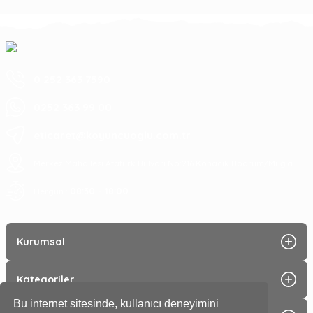
0 252 363 7590
0252 363 99 00
eticaret@koyuncuoglu.com.tr
Merkez Mahallesi Atatürk Bulvarı No:216 Konacık Bodrum/Muğla
08:30 - 18:00
Hergün :
Kurumsal
Kategoriler
Bu internet sitesinde, kullanıcı deneyimini