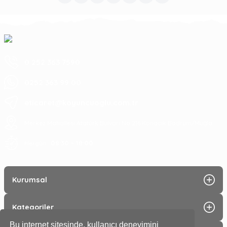
0 252 363 7590
0252 363 99 00
eticaret@koyuncuoglu.com.tr
Merkez Mahallesi Atatürk Bulvarı No:216 Konacık Bodrum/Muğla
08:30 - 18:00
Hergün :
Kurumsal
Kategoriler
Bu internet sitesinde, kullanıcı deneyimini