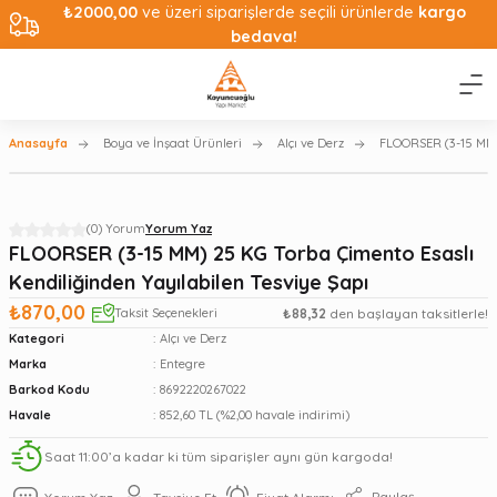
₺2000,00
ve üzeri siparişlerde seçili ürünlerde
kargo
bedava!
Anasayfa
Boya ve İnşaat Ürünleri
Alçı ve Derz
FLOORSER (3-15 MM) 
(0) Yorum
Yorum Yaz
FLOORSER (3-15 MM) 25 KG Torba Çimento Esaslı
Kendiliğinden Yayılabilen Tesviye Şapı
₺870,00
Taksit Seçenekleri
₺88,32
den başlayan taksitlerle!
Kategori
Alçı ve Derz
Marka
Entegre
Barkod Kodu
8692220267022
Havale
852,60 TL (%2,00 havale indirimi)
Saat 11:00’a kadar ki tüm siparişler aynı gün kargoda!
Paylaş