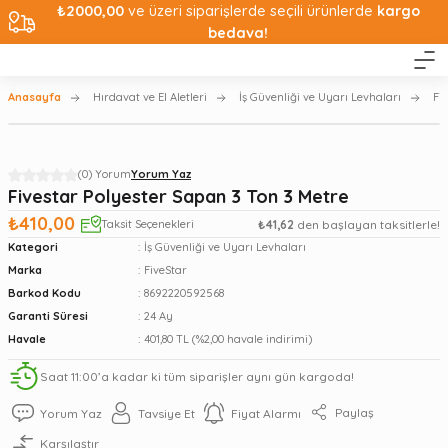
₺2000,00
ve üzeri siparişlerde seçili ürünlerde
kargo
bedava!
Anasayfa
Hırdavat ve El Aletleri
İş Güvenliği ve Uyarı Levhaları
Fi
(0) Yorum
Yorum Yaz
Fivestar Polyester Sapan 3 Ton 3 Metre
₺410,00
Taksit Seçenekleri
₺41,62
den başlayan taksitlerle!
Kategori
İş Güvenliği ve Uyarı Levhaları
Marka
FiveStar
Barkod Kodu
8692220592568
Garanti Süresi
24 Ay
Havale
401,80 TL (%2,00 havale indirimi)
Saat 11:00’a kadar ki tüm siparişler aynı gün kargoda!
Paylaş
Yorum Yaz
Tavsiye Et
Fiyat Alarmı
Karşılaştır