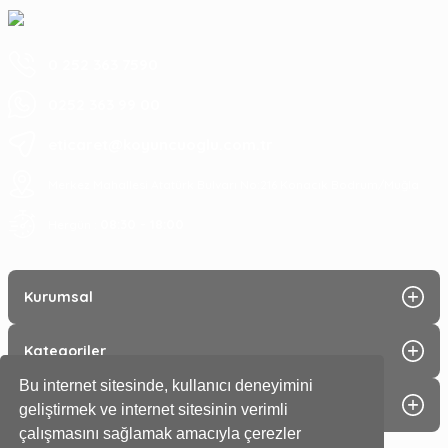
0 252 363 7590
0252 363 99 00
eticaret@koyuncuoglu.com.tr
Merkez Mahallesi Atatürk Bulvarı No:216 Konacık Bodrum/Muğla
08:30 - 18:00
Hergün :
Kurumsal
Kategoriler
Bu internet sitesinde, kullanıcı deneyimini
Alışveriş
geliştirmek ve internet sitesinin verimli
çalışmasını sağlamak amacıyla çerezler