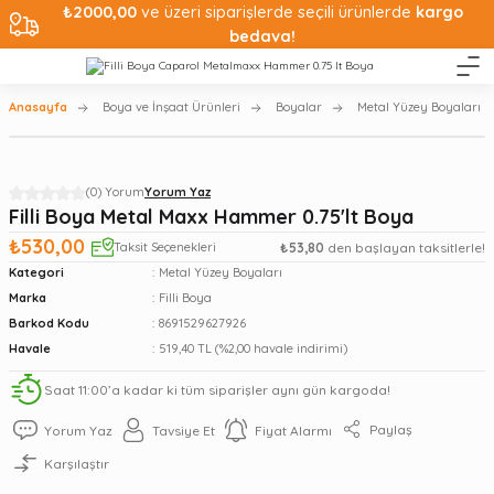
₺2000,00
ve üzeri siparişlerde seçili ürünlerde
kargo
bedava!
Anasayfa
Boya ve İnşaat Ürünleri
Boyalar
Metal Yüzey Boyaları
(0) Yorum
Yorum Yaz
Filli Boya Metal Maxx Hammer 0.75'lt Boya
₺530,00
Taksit Seçenekleri
₺53,80
den başlayan taksitlerle!
Kategori
Metal Yüzey Boyaları
Marka
Filli Boya
Barkod Kodu
8691529627926
Havale
519,40 TL (%2,00 havale indirimi)
Saat 11:00’a kadar ki tüm siparişler aynı gün kargoda!
Paylaş
Yorum Yaz
Tavsiye Et
Fiyat Alarmı
Karşılaştır