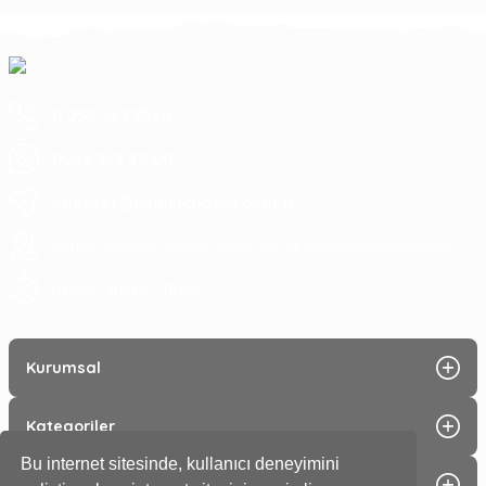
0 252 363 7590
0252 363 99 00
eticaret@koyuncuoglu.com.tr
Merkez Mahallesi Atatürk Bulvarı No:216 Konacık Bodrum/Muğla
08:30 - 18:00
Hergün :
Kurumsal
Kategoriler
Bu internet sitesinde, kullanıcı deneyimini
Alışveriş