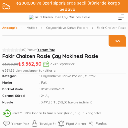
₺2000,00
ve üzeri siparişlerde seçili ürünlerde
kargo
bedava!
Anasayfa
Mutfak
Çaydanlık ve Kahve Podları
Fakir Chaizen Rosie 
%5
(0) Yorum
Yorum Yaz
Fakir Chaizen Rosie Çay Makinesi Rosie
₺3.562,50
₺3.750,00
Taksit Seçenekleri
₺361,65
den başlayan taksitlerle!
Kategori
Çaydanlık ve Kahve Podları
,
Mutfak
Marka
Fakir
Barkod Kodu
8690394204652
Garanti Süresi
24 Ay
Havale
3.491,25 TL (%2,00 havale indirimi)
Saat 11:00’a kadar ki tüm siparişler aynı gün kargoda!
Paylaş
Yorum Yaz
Tavsiye Et
Fiyat Alarmı