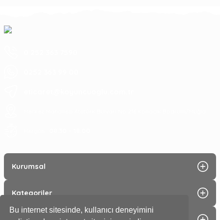
0 252 363 7590
0252 363 99 00
eticaret@koyuncuoglu.com.tr
Merkez Mahallesi Atatürk Bulvarı No:216 Konacık Bodrum/Muğla
08:30 - 18:00
Hergün :
Kurumsal
Kategoriler
Bu internet sitesinde, kullanıcı deneyimini
Alışveriş