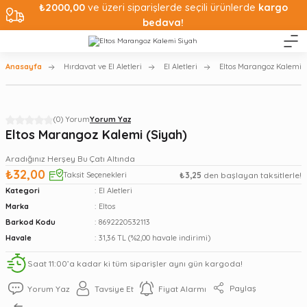
₺2000,00
ve üzeri siparişlerde seçili ürünlerde
kargo
bedava!
Anasayfa
Hırdavat ve El Aletleri
El Aletleri
Eltos Marangoz Kalemi (
(0) Yorum
Yorum Yaz
Eltos Marangoz Kalemi (Siyah)
Aradığınız Herşey Bu Çatı Altında
₺32,00
Taksit Seçenekleri
₺3,25
den başlayan taksitlerle!
Kategori
El Aletleri
Marka
Eltos
Barkod Kodu
8692220532113
Havale
31,36 TL (%2,00 havale indirimi)
Saat 11:00’a kadar ki tüm siparişler aynı gün kargoda!
Paylaş
Yorum Yaz
Tavsiye Et
Fiyat Alarmı