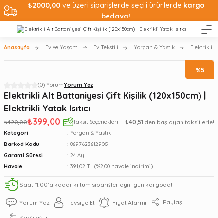
₺2000,00
ve üzeri siparişlerde seçili ürünlerde
kargo
bedava!
Anasayfa
Ev ve Yaşam
Ev Tekstili
Yorgan & Yastık
Elektrikli A
%5
(0) Yorum
Yorum Yaz
Elektrikli Alt Battaniyesi Çift Kişilik (120x150cm) |
Elektrikli Yatak Isıtıcı
₺399,00
₺420,00
Taksit Seçenekleri
₺40,51
den başlayan taksitlerle!
Kategori
Yorgan & Yastık
Barkod Kodu
8697623612905
Garanti Süresi
24 Ay
Havale
391,02 TL (%2,00 havale indirimi)
Saat 11:00’a kadar ki tüm siparişler aynı gün kargoda!
Paylaş
Yorum Yaz
Tavsiye Et
Fiyat Alarmı
Karşılaştır