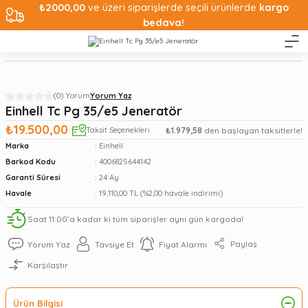
₺2000,00
ve üzeri siparişlerde seçili ürünlerde
kargo
bedava!
(0) Yorum
Yorum Yaz
Einhell Tc Pg 35/e5 Jeneratör
₺19.500,00
Taksit Seçenekleri
₺1.979,58
den başlayan taksitlerle!
Marka
Einhell
Barkod Kodu
4006825644142
Garanti Süresi
24 Ay
Havale
19.110,00 TL (%2,00 havale indirimi)
Saat 11:00’a kadar ki tüm siparişler aynı gün kargoda!
Paylaş
Yorum Yaz
Tavsiye Et
Fiyat Alarmı
Karşılaştır
Ürün Bilgisi