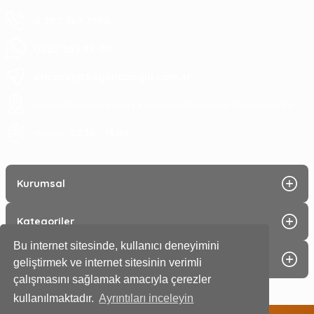
0 252 363 7590
0252 363 99 00
eticaret@koyuncuoglu.com.tr
Merkez Mahallesi Atatürk Bulvarı No:216 Konacık Bodrum/Muğla
08:30 - 18:00
Hergün :
Kurumsal
Kategoriler
Bu internet sitesinde, kullanıcı deneyimini
Alışveriş
geliştirmek ve internet sitesinin verimli
çalışmasını sağlamak amacıyla çerezler
kullanılmaktadır.
Ayrıntıları inceleyin