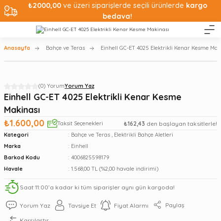
₺2000,00
ve üzeri siparişlerde seçili ürünlerde
kargo
bedava!
Anasayfa
Bahçe ve Teras
Einhell GC-ET 4025 Elektrikli Kenar Kesme Mak
(0) Yorum
Yorum Yaz
Einhell GC-ET 4025 Elektrikli Kenar Kesme
Makinası
₺1.600,00
Taksit Seçenekleri
₺162,43
den başlayan taksitlerle!
Kategori
Bahçe ve Teras
,
Elektrikli Bahçe Aletleri
Marka
Einhell
Barkod Kodu
4006825598179
Havale
1.568,00 TL (%2,00 havale indirimi)
Saat 11:00’a kadar ki tüm siparişler aynı gün kargoda!
Paylaş
Yorum Yaz
Tavsiye Et
Fiyat Alarmı
Karşılaştır