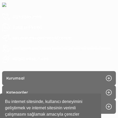
0 252 363 7590
0252 363 99 00
eticaret@koyuncuoglu.com.tr
Merkez Mahallesi Atatürk Bulvarı No:216 Konacık Bodrum/Muğla
08:30 - 18:00
Hergün :
Kurumsal
Kategoriler
Bu internet sitesinde, kullanıcı deneyimini
Alışveriş
geliştirmek ve internet sitesinin verimli
çalışmasını sağlamak amacıyla çerezler