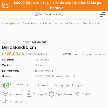
₺2000,00
ve üzeri siparişlerde seçili ürünlerde
kargo
bedava!
Anasayfa
Boya ve İnşaat Ürünleri
Alçı ve Derz
Derz Bandı 5 cm
(0) Yorum
Yorum Yaz
Derz Bandı 5 cm
₺120,00
Taksit Seçenekleri
₺12,18
den başlayan taksitlerle!
Kategori
Alçı ve Derz
Marka
Dalsan
Barkod Kodu
8697443480746
Havale
117,60 TL (%2,00 havale indirimi)
Saat 11:00’a kadar ki tüm siparişler aynı gün kargoda!
Paylaş
Yorum Yaz
Tavsiye Et
Fiyat Alarmı
Karşılaştır