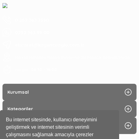
0 252 363 7590
0252 363 99 00
eticaret@koyuncuoglu.com.tr
Merkez Mahallesi Atatürk Bulvarı No:216 Konacık Bodrum/Muğla
08:30 - 18:00
Hergün :
Kurumsal
Kategoriler
Bu internet sitesinde, kullanıcı deneyimini
Alışveriş
geliştirmek ve internet sitesinin verimli
çalışmasını sağlamak amacıyla çerezler