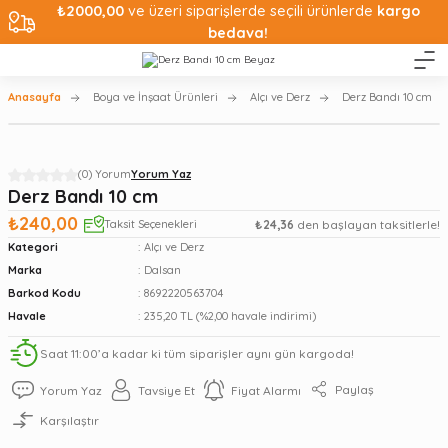
₺2000,00
ve üzeri siparişlerde seçili ürünlerde
kargo
bedava!
Anasayfa
Boya ve İnşaat Ürünleri
Alçı ve Derz
Derz Bandı 10 cm
(0) Yorum
Yorum Yaz
Derz Bandı 10 cm
₺240,00
Taksit Seçenekleri
₺24,36
den başlayan taksitlerle!
Kategori
Alçı ve Derz
Marka
Dalsan
Barkod Kodu
8692220563704
Havale
235,20 TL (%2,00 havale indirimi)
Saat 11:00’a kadar ki tüm siparişler aynı gün kargoda!
Paylaş
Yorum Yaz
Tavsiye Et
Fiyat Alarmı
Karşılaştır