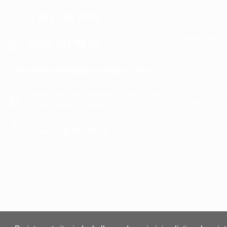
0 252 363 7590
Hakkımızda
Mağazamız
0252 363 99 00
İletişim Bilgile
eticaret@koyuncuoglu.com.tr
İletişim Formu
Merkez Mahallesi Atatürk Bulvarı No:216
Havale Bildir
Konacık Bodrum/Muğla
Kurumsal Sipa
08:30 - 18:00
Hergün :
Haberler
Politikalarımız
Dekor (078) Uzun