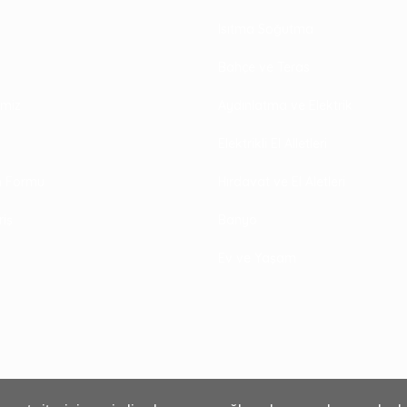
Isıtma Soğutma
Bahçe ve Teras
rimiz
Aydınlatma ve Elektrik
Elektrikli El Alletleri
im Formu
Hırdavat ve El Aletleri
riş
Banyo
Ev ve Yaşam
₺190,00