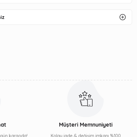
iz
mat
Müşteri Memnuniyeti
ı gün kargoda!
Kolay iade & değişim imkanı %100