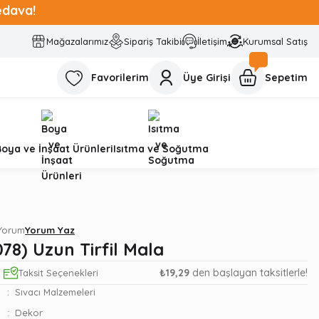
edava!
Mağazalarımız
Sipariş Takibi
İletişim
Kurumsal Satış
Favorilerim
Üye Girişi
Sepetim
Boya ve İnşaat Ürünleri
Isıtma ve Soğutma
 Yorum
Yorum Yaz
78) Uzun Tirfil Mala
₺19,29
den başlayan taksitlerle!
Taksit Seçenekleri
Sıvacı Malzemeleri
Dekor