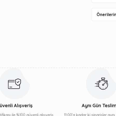
Önerilerin
üvenli Alışveriş
Aynı Gün Tesli
ifikası ile %100 güvenli alışveriş
11:00’a kadar ki siparişler ayn