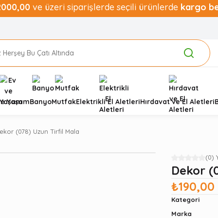
2000,00
ve üzeri siparişlerde seçili ürünlerde
kargo b
ve Yaşam
Banyo
Mutfak
Elektrikli El Aletleri
Hırdavat ve El Aletleri
ekor (078) Uzun Tirfil Mala
(0)
Dekor (0
₺190,00
Kategori
Marka