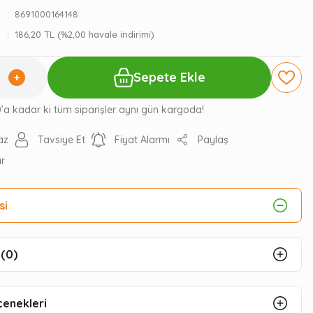
8691000164148
186,20 TL (%2,00 havale indirimi)
Sepete Ekle
0’a kadar ki tüm siparişler aynı gün kargoda!
az
Tavsiye Et
Fiyat Alarmı
Paylaş
ır
si
(0)
çenekleri