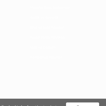
Mesafeli Satış Sözleşmesi
Gizlilik ve Güvenlik
İptal ve İade Koşulları
Kişisel Veriler Politikası
İade ve Değişim
Kampanya Koşulları
Sepete Ekle