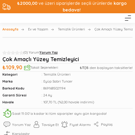
₺2000,00
ve üzeri siparişlerde seçili ürünlerde
kargo
bedava!
Anasayfa
Ev ve Yaşam
Temizlik Ürünleri
Çok Amaçlı Yüzey Temizle
(0) Yorum
Yorum Yaz
Çok Amaçlı Yüzey Temizleyici
₺109,90
Taksit Seçenekleri
₺11,16
den başlayan taksitlerle!
Kategori
Temizlik Ürünleri
Marka
Eyüp Sabri Tuncer
Barkod Kodu
8691685021194
Garanti Süresi
24 Ay
Havale
107,70 TL (%2,00 havale indirimi)
Saat 11:00’a kadar ki tüm siparişler aynı gün kargoda!
Paylaş
Yorum Yaz
Tavsiye Et
Fiyat Alarmı
Karşılaştır