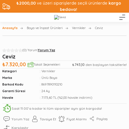
₺2000,00
ve üzeri siparişlerde seçili ürünlerde
kargo
bedava!
Anasayfa
Boya ve İnşaat Ürünleri
Vernikler
Ceviz
(0) Yorum
Yorum Yaz
Ceviz
₺7.320,00
Taksit Seçenekleri
₺743,10
den başlayan taksitlerle!
Kategori
Vernikler
Marka
Ünlü Boya
Barkod Kodu
8697890110210
Garanti Süresi
24 Ay
Havale
7.173,60 TL (%2,00 havale indirimi)
Saat 11:00’a kadar ki tüm siparişler aynı gün kargoda!
Paylaş
Yorum Yaz
Tavsiye Et
Fiyat Alarmı
Karşılaştır