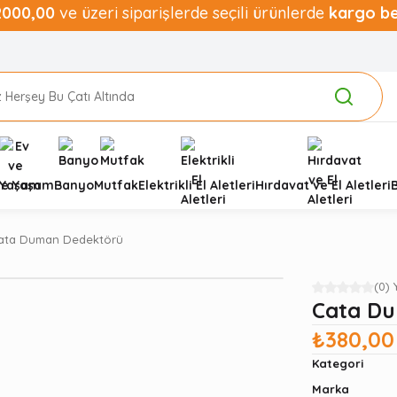
2000,00
ve üzeri siparişlerde seçili ürünlerde
kargo b
ve Yaşam
Banyo
Mutfak
Elektrikli El Aletleri
Hırdavat ve El Aletleri
ata Duman Dedektörü
(0)
Cata D
₺380,00
Kategori
Marka