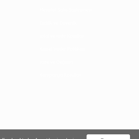
Mesafeli Satış Sözleşmesi
Gizlilik ve Güvenlik
İptal ve İade Koşulları
Kişisel Veriler Politikası
İade ve Değişim
Kampanya Koşulları
0,00
Gelince Haber Ver