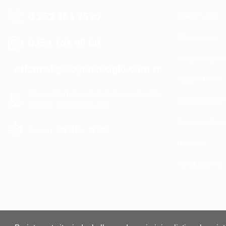
0 252 363 7590
Hakkımızda
Mağazamız
0252 363 99 00
İletişim Bilgile
eticaret@koyuncuoglu.com.tr
İletişim Formu
Merkez Mahallesi Atatürk Bulvarı No:216
Havale Bildir
Konacık Bodrum/Muğla
Kurumsal Sipa
08:30 - 18:00
Hergün :
Haberler
Politikalarımız
Cata Duman