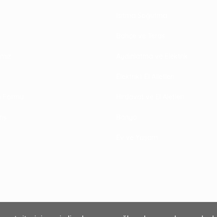
Isıtma Soğutma
Bahçe ve Teras
rimiz
Aydınlatma ve Elektrik
Elektrikli El Alletleri
im Formu
Hırdavat ve El Aletleri
riş
Banyo
Ev ve Yaşam
₺38