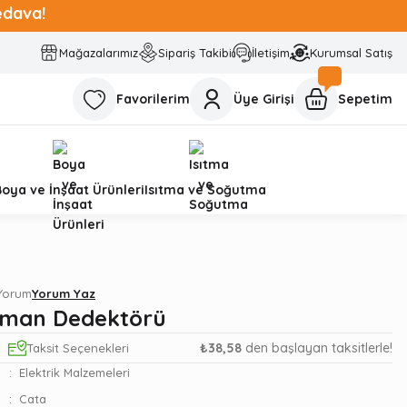
edava!
Mağazalarımız
Sipariş Takibi
İletişim
Kurumsal Satış
Favorilerim
Üye Girişi
Sepetim
Boya ve İnşaat Ürünleri
Isıtma ve Soğutma
 Yorum
Yorum Yaz
uman Dedektörü
₺38,58
den başlayan taksitlerle!
Taksit Seçenekleri
Elektrik Malzemeleri
Cata