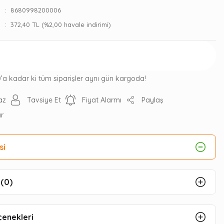
8680998200006
372,40 TL (%2,00 havale indirimi)
Gelince Haber Ver
0’a kadar ki tüm siparişler aynı gün kargoda!
az
Tavsiye Et
Fiyat Alarmı
Paylaş
ır
si
(0)
çenekleri