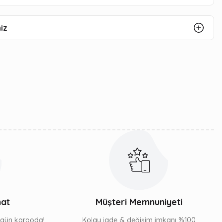
iz
mat
Müşteri Memnuniyeti
ı gün kargoda!
Kolay iade & değişim imkanı %100