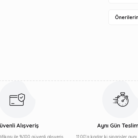
Önerilerin
üvenli Alışveriş
Aynı Gün Tesli
ifikası ile %100 güvenli alışveriş
11:00’a kadar ki siparişler ayn