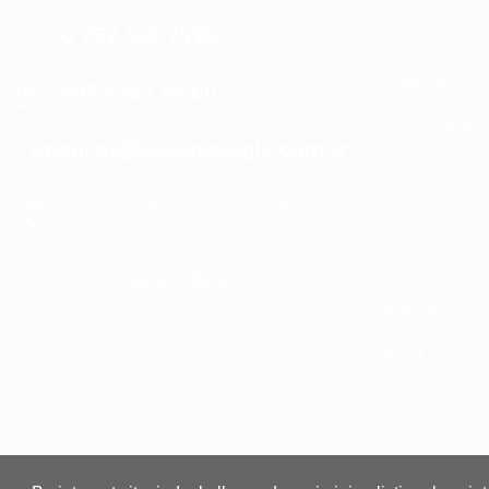
0 252 363 7590
Hakkımızda
Mağazamız
0252 363 99 00
İletişim Bilgile
eticaret@koyuncuoglu.com.tr
İletişim Formu
Merkez Mahallesi Atatürk Bulvarı No:216
Havale Bildir
Konacık Bodrum/Muğla
Kurumsal Sipa
08:30 - 18:00
Hergün :
Haberler
Politikalarımız
Bosch T 101 AOF Special F