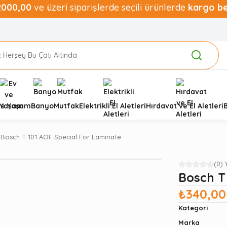
2000,00
ve üzeri siparişlerde seçili ürünlerde
kargo b
ve Yaşam
Banyo
Mutfak
Elektrikli El Aletleri
Hırdavat ve El Aletleri
Bosch T 101 AOF Special For Laminate
(0)
Bosch T
₺340,00
Kategori
Marka