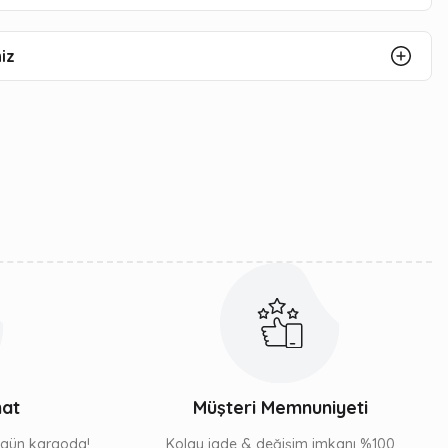
iz
mat
Müşteri Memnuniyeti
ı gün kargoda!
Kolay iade & değişim imkanı %100