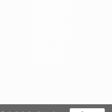
Mesafeli Satış Sözleşmesi
Gizlilik ve Güvenlik
İptal ve İade Koşulları
Kişisel Veriler Politikası
İade ve Değişim
Kampanya Koşulları
0,00
Gelince Haber Ver