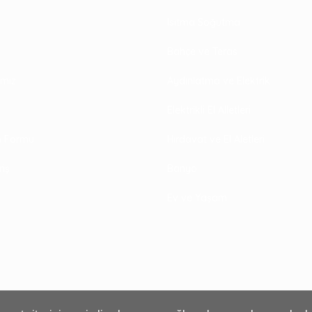
Isıtma Soğutma
Bahçe ve Teras
rimiz
Aydınlatma ve Elektrik
Elektrikli El Alletleri
im Formu
Hırdavat ve El Aletleri
riş
Banyo
Ev ve Yaşam
or
₺34