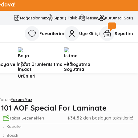
edava!
Mağazalarımız
Sipariş Takibi
İletişim
Kurumsal Satış
Favorilerim
Üye Girişi
Sepetim
Boya ve İnşaat Ürünleri
Isıtma ve Soğutma
 Yorum
Yorum Yaz
 101 AOF Special For Laminate
₺34,52
den başlayan taksitlerle!
Taksit Seçenekleri
Kesiciler
Bosch