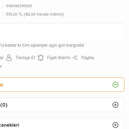
3165140393423
333,20 TL (%2,00 havale indirimi)
Gelince Haber Ver
0’a kadar ki tüm siparişler aynı gün kargoda!
az
Tavsiye Et
Fiyat Alarmı
Paylaş
ır
si
(0)
çenekleri