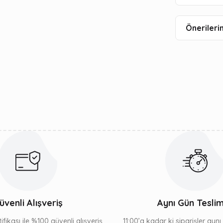
Önerilerin
üvenli Alışveriş
Aynı Gün Tesli
ifikası ile %100 güvenli alışveriş
11:00’a kadar ki siparişler ayn