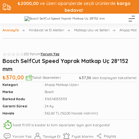
₺2000,00
ve üzeri siparişlerde seçili ürünlerde
kargo
bedava!
Anasayfa
Hırdavat ve El Aletleri
Matkap Ucu ve Setleri
Ahşap Matk
(0) Yorum
Yorum Yaz
Bosch SelfCut Speed Yaprak Matkap Uç 28*152
mm
₺370,00
Taksit Seçenekleri
₺37,56
den başlayan taksitlerle!
Kategori
Ahşap Matkap Uçları
Marka
Bosch
Barkod Kodu
3165140353113
Garanti Süresi
24 Ay
Havale
362,60 TL (%2,00 havale indirimi)
Saat 11:00’a kadar ki tüm siparişler aynı gün kargoda!
Paylaş
Yorum Yaz
Tavsiye Et
Fiyat Alarmı