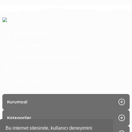
0 252 363 7590
0252 363 99 00
eticaret@koyuncuoglu.com.tr
Merkez Mahallesi Atatürk Bulvarı No:216 Konacık Bodrum/Muğla
08:30 - 18:00
Hergün :
Kurumsal
Kategoriler
Bu internet sitesinde, kullanıcı deneyimini