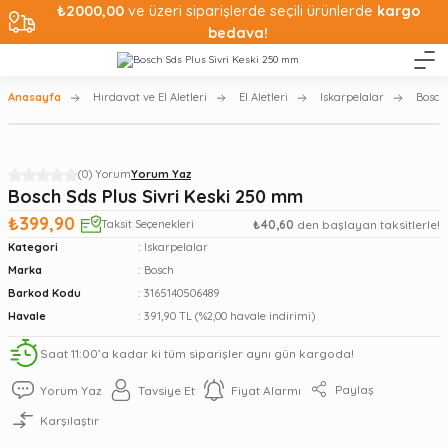
₺2000,00
ve üzeri siparişlerde seçili ürünlerde
kargo
bedava!
Anasayfa
Hırdavat ve El Aletleri
El Aletleri
Iskarpelalar
Bosch
(0) Yorum
Yorum Yaz
Bosch Sds Plus Sivri Keski 250 mm
₺399,90
Taksit Seçenekleri
₺40,60
den başlayan taksitlerle!
Kategori
Iskarpelalar
Marka
Bosch
Barkod Kodu
3165140506489
Havale
391,90 TL (%2,00 havale indirimi)
Saat 11:00’a kadar ki tüm siparişler aynı gün kargoda!
Paylaş
Yorum Yaz
Tavsiye Et
Fiyat Alarmı
Karşılaştır