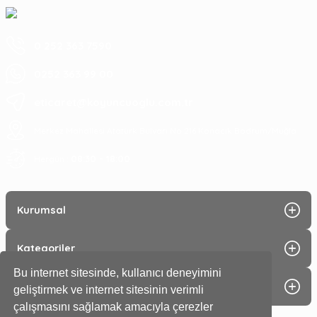
0 252 363 7590
0252 363 99 00
eticaret@koyuncuoglu.com.tr
Merkez Mahallesi Atatürk Bulvarı No:216 Konacık Bodrum/Muğla
08:30 - 18:00
Hergün :
Kurumsal
Kategoriler
Bu internet sitesinde, kullanıcı deneyimini
Alışveriş
geliştirmek ve internet sitesinin verimli
çalışmasını sağlamak amacıyla çerezler