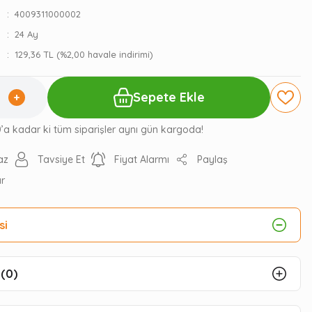
4009311000002
24 Ay
129,36 TL (%2,00 havale indirimi)
Sepete Ekle
0’a kadar ki tüm siparişler aynı gün kargoda!
az
Tavsiye Et
Fiyat Alarmı
Paylaş
ır
si
(0)