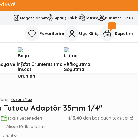
edava!
Mağazalarımız
Sipariş Takibi
İletişim
Kurumsal Satış
Favorilerim
Üye Girişi
Sepetim
Boya ve İnşaat Ürünleri
Isıtma ve Soğutma
 Yorum
Yorum Yaz
s Tutucu Adaptör 35mm 1/4''
₺13,40
den başlayan taksitlerle!
Taksit Seçenekleri
Ahşap Matkap Uçları
Einhell