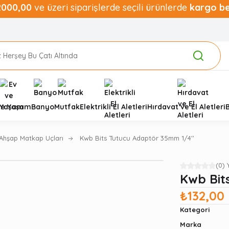
2000,00
ve üzeri siparişlerde seçili ürünlerde
kargo b
ve Yaşam
Banyo
Mutfak
Elektrikli El Aletleri
Hırdavat ve El Aletleri
Ahşap Matkap Uçları
Kwb Bits Tutucu Adaptör 35mm 1/4''
(0)
Kwb Bit
₺132,00
Kategori
Marka