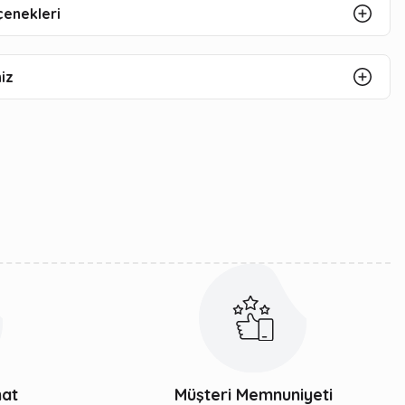
çenekleri
iz
mat
Müşteri Memnuniyeti