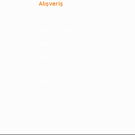
Alışveriş
Mesafeli Satış Sözleşmesi
Gizlilik ve Güvenlik
İptal ve İade Koşulları
Kişisel Veriler Politikası
İade ve Değişim
Kampanya Koşulları