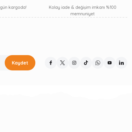
ı gün kargoda!
Kolay iade & değişim imkanı %100
memnuniyet
Kaydet