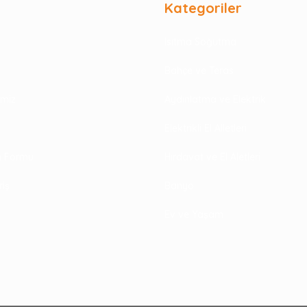
Kategoriler
Isıtma Soğutma
Bahçe ve Teras
rimiz
Aydınlatma ve Elektrik
Elektrikli El Alletleri
im Formu
Hırdavat ve El Aletleri
riş
Banyo
Ev ve Yaşam