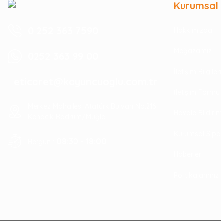
Kurumsal
0 252 363 7590
Hakkımızda
Mağazamız
0252 363 99 00
İletişim Bilgile
eticaret@koyuncuoglu.com.tr
İletişim Formu
Merkez Mahallesi Atatürk Bulvarı No:216
Havale Bildir
Konacık Bodrum/Muğla
Kurumsal Sipa
08:30 - 18:00
Hergün :
Haberler
Politikalarımız