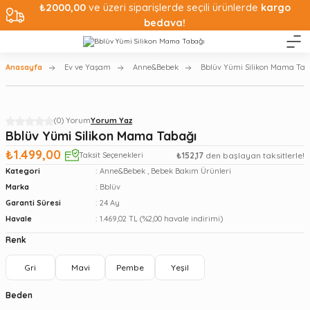
₺2000,00
ve üzeri siparişlerde seçili ürünlerde
kargo
bedava!
Anasayfa
Ev ve Yaşam
Anne&Bebek
Bblüv Yümi Silikon Mama Tab
(0) Yorum
Yorum Yaz
Bblüv Yümi Silikon Mama Tabağı
₺1.499,00
Taksit Seçenekleri
₺152,17
den başlayan taksitlerle!
Kategori
Anne&Bebek
,
Bebek Bakım Ürünleri
Marka
Bblüv
Garanti Süresi
24 Ay
Havale
1.469,02 TL (%2,00 havale indirimi)
Renk
Gri
Mavi
Pembe
Yeşil
Beden