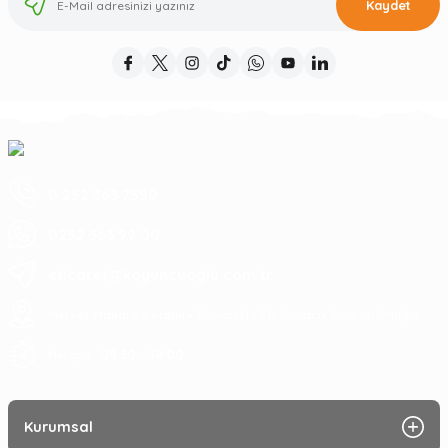
Kaydet
0 252 363 7590
0252 363 99 00
eticaret@koyuncuoglu.com.tr
Merkez Mahallesi Atatürk Bulvarı No:216 Konacık Bodrum/Muğla
08:30 - 18:00
Hergün :
Kurumsal