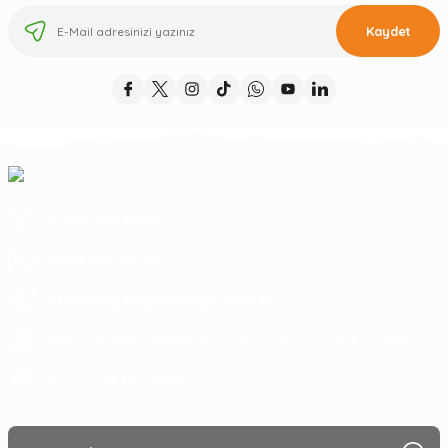
Kaydet
0 252 363 7590
0252 363 99 00
eticaret@koyuncuoglu.com.tr
Merkez Mahallesi Atatürk Bulvarı No:216 Konacık Bodrum/Muğla
08:30 - 18:00
Hergün :