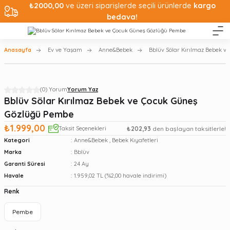
₺2000,00
ve üzeri siparişlerde seçili ürünlerde
kargo
bedava!
Anasayfa
Ev ve Yaşam
Anne&Bebek
Bblüv Sölar Kırılmaz Bebek 
(0) Yorum
Yorum Yaz
Bblüv Sölar Kırılmaz Bebek ve Çocuk Güneş
Gözlüğü Pembe
₺1.999,00
Taksit Seçenekleri
₺202,93
den başlayan taksitlerle!
Kategori
Anne&Bebek
,
Bebek Kıyafetleri
Marka
Bblüv
Garanti Süresi
24 Ay
Havale
1.959,02 TL (%2,00 havale indirimi)
Renk
Pembe