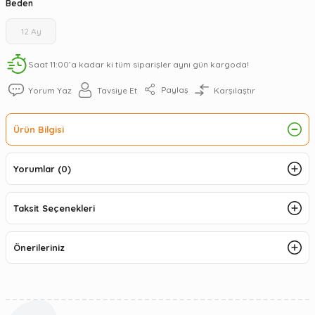
Beden
12 Ay
Saat 11:00’a kadar ki tüm siparişler aynı gün kargoda!
Paylaş
Yorum Yaz
Tavsiye Et
Karşılaştır
Ürün Bilgisi
Yorumlar (0)
Taksit Seçenekleri
Önerileriniz