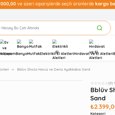
2000,00
ve üzeri siparişlerde seçili ürünlerde
kargo b
ve Yaşam
Banyo
Mutfak
Elektrikli El Aletleri
Hırdavat ve El Aletleri
ünleri
Bblüv Shoöz Havuz ve Deniz Ayakkabısı Sand
(0)
Bblüv S
Sand
₺2.399,
Kategori