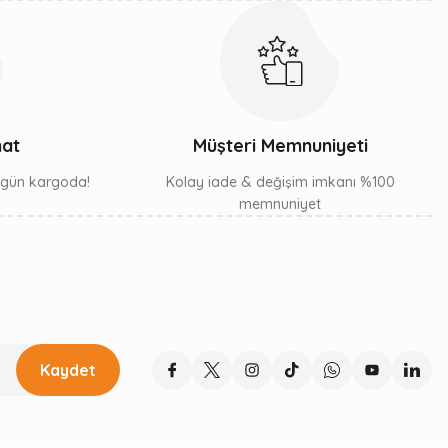
mat
Müşteri Memnuniyeti
ı gün kargoda!
Kolay iade & değişim imkanı %100
memnuniyet
Kaydet