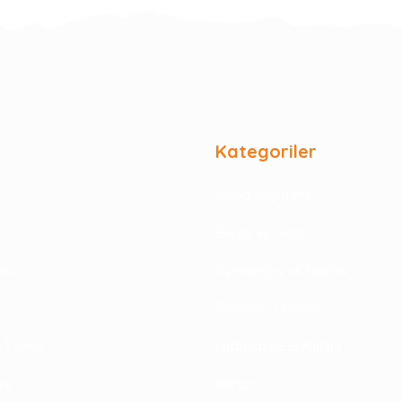
Kategoriler
Isıtma Soğutma
Bahçe ve Teras
rimiz
Aydınlatma ve Elektrik
Elektrikli El Alletleri
im Formu
Hırdavat ve El Aletleri
riş
Banyo