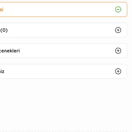
si
(0)
çenekleri
iz