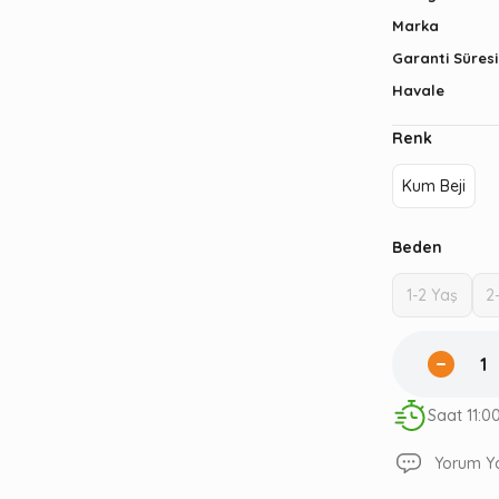
Marka
Garanti Süresi
Havale
Renk
Kum Beji
Beden
1-2 Yaş
2
Saat 11:0
Yorum Y