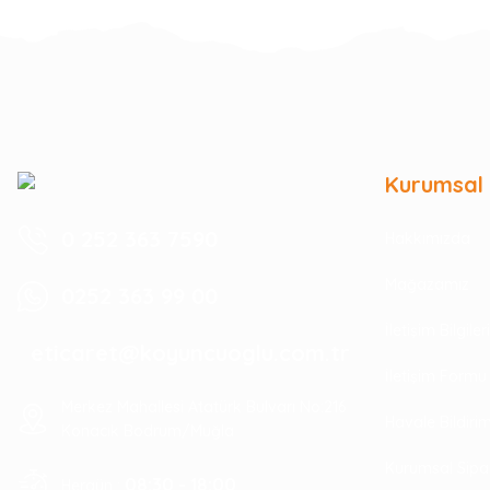
Kurumsal
0 252 363 7590
Hakkımızda
Mağazamız
0252 363 99 00
İletişim Bilgile
eticaret@koyuncuoglu.com.tr
İletişim Formu
Merkez Mahallesi Atatürk Bulvarı No:216
Havale Bildir
Konacık Bodrum/Muğla
Kurumsal Sipa
08:30 - 18:00
Hergün :