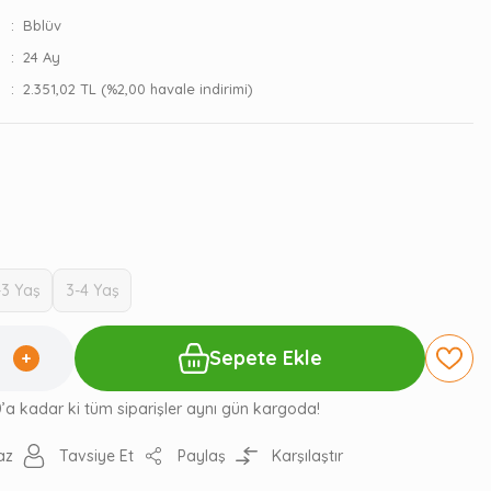
Bblüv
24 Ay
2.351,02 TL (%2,00 havale indirimi)
-3 Yaş
3-4 Yaş
Sepete Ekle
0’a kadar ki tüm siparişler aynı gün kargoda!
az
Tavsiye Et
Paylaş
Karşılaştır