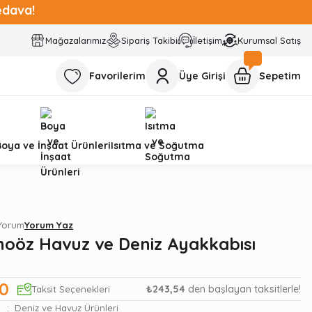
edava!
Mağazalarımız
Sipariş Takibi
İletişim
Kurumsal Satış
Favorilerim
Üye Girişi
Sepetim
Boya ve İnşaat Ürünleri
Isıtma ve Soğutma
 Yorum
Yorum Yaz
hoöz Havuz ve Deniz Ayakkabısı
00
₺243,54
den başlayan taksitlerle!
Taksit Seçenekleri
Deniz ve Havuz Ürünleri