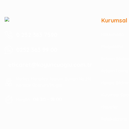
Kurumsal
0 252 363 7590
Hakkımızda
Mağazamız
0252 363 99 00
İletişim Bilgile
eticaret@koyuncuoglu.com.tr
İletişim Formu
Merkez Mahallesi Atatürk Bulvarı No:216
Havale Bildir
Konacık Bodrum/Muğla
Kurumsal Sipa
08:30 - 18:00
Hergün :
Haberler
Politikalarımız