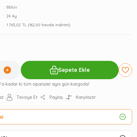
Bblüv
24 Ay
1.763,02 TL (%2,00 havale indirimi)
Sepete Ekle
0’a kadar ki tüm siparişler aynı gün kargoda!
az
Tavsiye Et
Paylaş
Karşılaştır
si