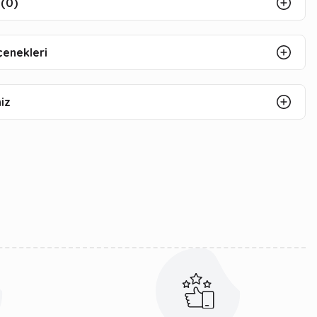
(0)
çenekleri
iz