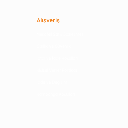
Alışveriş
Mesafeli Satış Sözleşmesi
Gizlilik ve Güvenlik
İptal ve İade Koşulları
Kişisel Veriler Politikası
İade ve Değişim
Kampanya Koşulları