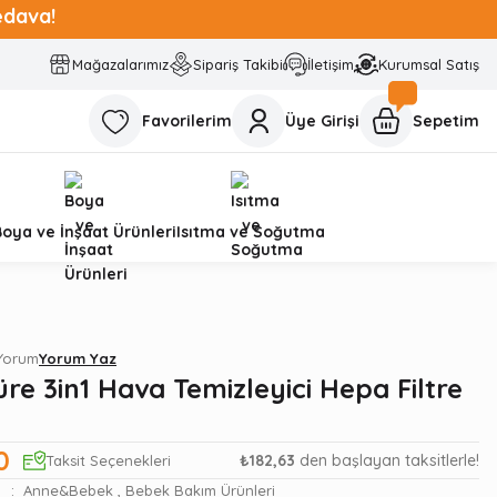
edava!
Mağazalarımız
Sipariş Takibi
İletişim
Kurumsal Satış
Favorilerim
Üye Girişi
Sepetim
Boya ve İnşaat Ürünleri
Isıtma ve Soğutma
 Yorum
Yorum Yaz
re 3in1 Hava Temizleyici Hepa Filtre
0
₺182,63
den başlayan taksitlerle!
Taksit Seçenekleri
Anne&Bebek
,
Bebek Bakım Ürünleri