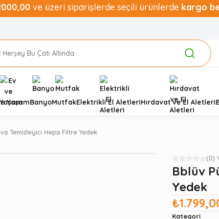
2000,00
ve üzeri siparişlerde seçili ürünlerde
kargo b
ve Yaşam
Banyo
Mutfak
Elektrikli El Aletleri
Hırdavat ve El Aletleri
va Temizleyici Hepa Filtre Yedek
(0)
Bblüv Pü
Yedek
₺1.799,0
Kategori