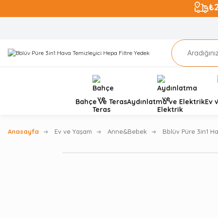
₺
Bahçe ve Teras
Aydınlatma ve Elektrik
Ev 
Anasayfa
Ev ve Yaşam
Anne&Bebek
Bblüv Püre 3in1 Ha