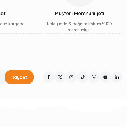
mat
Müşteri Memnuniyeti
ı gün kargoda!
Kolay iade & değişim imkanı %100
memnuniyet
Kaydet