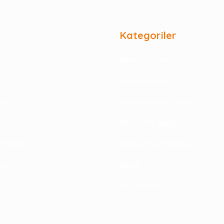
Kategoriler
Isıtma Soğutma
Bahçe ve Teras
rimiz
Aydınlatma ve Elektrik
Elektrikli El Alletleri
im Formu
Hırdavat ve El Aletleri
riş
Banyo
Ev ve Yaşam