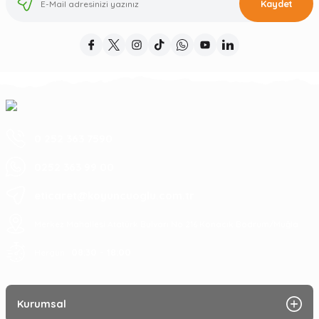
Kaydet
0 252 363 7590
0252 363 99 00
eticaret@koyuncuoglu.com.tr
Merkez Mahallesi Atatürk Bulvarı No:216 Konacık Bodrum/Muğla
08:30 - 18:00
Hergün :
Kurumsal