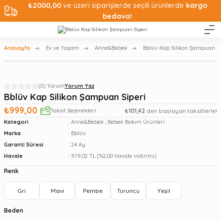
₺2000,00
ve üzeri siparişlerde seçili ürünlerde
kargo
bedava!
Anasayfa
Ev ve Yaşam
Anne&Bebek
Bblüv Kap Silikon Şampuan Si
(0) Yorum
Yorum Yaz
Bblüv Kap Silikon Şampuan Siperi
₺999,00
Taksit Seçenekleri
₺101,42
den başlayan taksitlerle!
Kategori
Anne&Bebek
,
Bebek Bakım Ürünleri
Marka
Bblüv
Garanti Süresi
24 Ay
Havale
979,02 TL (%2,00 havale indirimi)
Renk
Gri
Mavi
Pembe
Turuncu
Yeşil
Beden