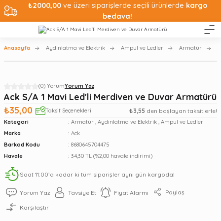
₺2000,00
ve üzeri siparişlerde seçili ürünlerde
kargo
bedava!
Anasayfa
Aydınlatma ve Elektrik
Ampul ve Ledler
Armatür
A
(0) Yorum
Yorum Yaz
Ack S/A 1 Mavi Led'li Merdiven ve Duvar Armatürü
₺35,00
Taksit Seçenekleri
₺3,55
den başlayan taksitlerle!
Kategori
Armatür
,
Aydınlatma ve Elektrik
,
Ampul ve Ledler
Marka
Ack
Barkod Kodu
8680645704475
Havale
34,30 TL (%2,00 havale indirimi)
Saat 11:00’a kadar ki tüm siparişler aynı gün kargoda!
Paylaş
Yorum Yaz
Tavsiye Et
Fiyat Alarmı
Karşılaştır