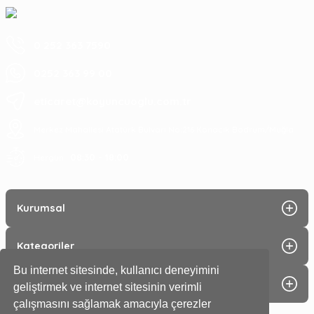
0 252 363 7590
0252 363 99 00
eticaret@koyuncuoglu.com.tr
Merkez Mahallesi Atatürk Bulvarı No:216 Konacık Bodrum/Muğla
08:30 - 18:00
Hergün :
Kurumsal
Kategoriler
Bu internet sitesinde, kullanıcı deneyimini
Alışveriş
geliştirmek ve internet sitesinin verimli
çalışmasını sağlamak amacıyla çerezler